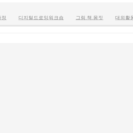
과정
디지털드로잉워크숍
그림.책.몸짓
대외활