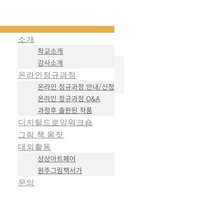
소개
학교소개
강사소개
온라인정규과정
온라인 정규과정 안내/신청
온라인 정규과정 Q&A
과정후 출판된 작품
디지털드로잉워크숍
그림.책.몸짓
대외활동
상상아트페어
원주그림책서가
문의