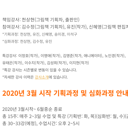
책임강사: 천상현(그림책 기획자, 출판인)
참여강사: 김수정(그림책 기획자), 유진(작가), 신혜영(그림책 편집자
*기획과정: 천상현, 유진, 신혜영, 송미경, 이석구
*심화과정: 천상현, 김수정, 유진
특강강사: 이정호(작가), 이명애(작가), 김영준(작가, 애니메이터), 노인경(작가),
유태은(작가), 이수지(작가), 김성희(작가), 이지현(작가)
*특강 강사는 시즌별로 변동이 있을 수 있습니다.
*자세한 강사 이력은
강사소개
에 있습니다.
2020년 3월 시작 기획
과정 및
심화과정 안
2020년 3월시작~ 6월중순 종료
총 15주: 매주 2~3일 수업 및 특강 (기획반: 화, 목)(심화반: 월, 수)(
총 30~33강(예정), 수업시간: 오후 2~5시