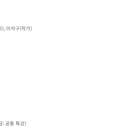
), 이석구(작가)
내
금: 공통 특강)