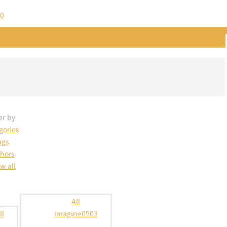
er by
gories
ags
hors
w all
All
ll
imagine0903