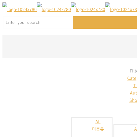
Filt
Cate
T
Aut
Sho
All
미분류
A