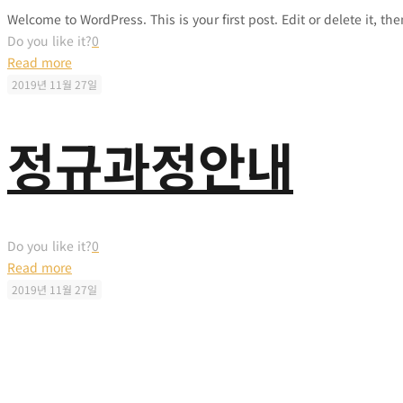
Welcome to WordPress. This is your first post. Edit or delete it, the
Do you like it?
0
Read more
2019년 11월 27일
정규과정안내
Do you like it?
0
Read more
2019년 11월 27일