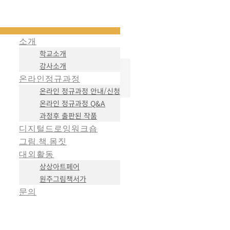
소개
학교소개
강사소개
온라인정규과정
온라인 정규과정 안내/신청
온라인 정규과정 Q&A
과정후 출판된 작품
디지털드로잉워크숍
그림.책.몸짓
대외활동
상상아트페어
원주그림책서가
문의